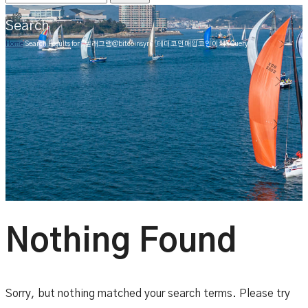
Search
Home
Search Results for "텔래그램@bitcoinsyri:「테더코인매입코인이체" Query
Nothing Found
Sorry, but nothing matched your search terms. Please try