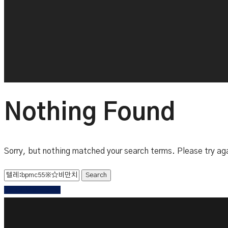
Nothing Found
Sorry, but nothing matched your search terms. Please try ag
Take Me Home