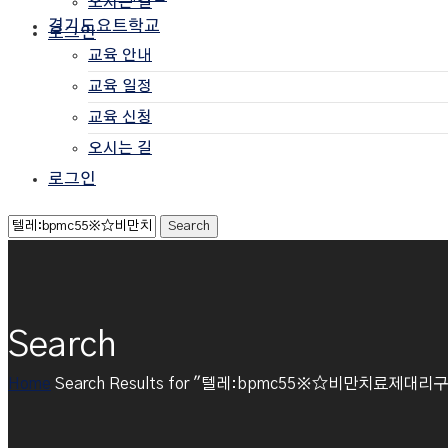
오시는 길
경기도요트학교
로그인
교육 안내
교육 일정
교육 신청
오시는 길
로그인
Search
Home
Search Results for "텔레:bpmc55※☆비만치료제대