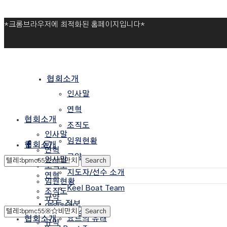
*크롬브라우저에 최적화된 홈페이지입니다*
TEL.031-255-3830 (요트협회)
TEL.070-4247-6730 ( 요트학교)
협회소개
인사말
연혁
협회소개
조직도
인사말
임원현황
협회소개
연혁
규약
인사말
조직도
지도자/선수 소개
연혁
임원현황
Keel Boat Team
조직도
규약
요트 정보
임원현황
지도자/선수 소개
협회소개
요트의 유래
규약