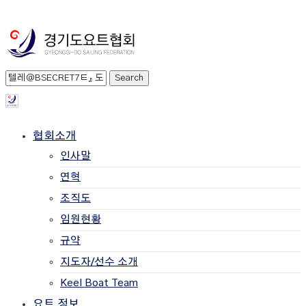
협회소개
인사말
연혁
조직도
임원현황
규약
지도자/선수 소개
Keel Boat Team
요트 정보