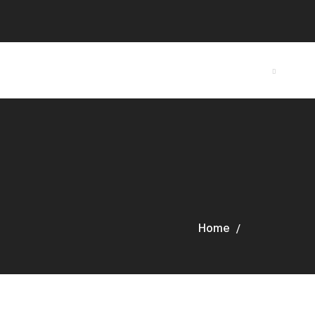
*크롬브라우저에 최적화된 홈페이지입니다*
협회소개
요
Home
Search R