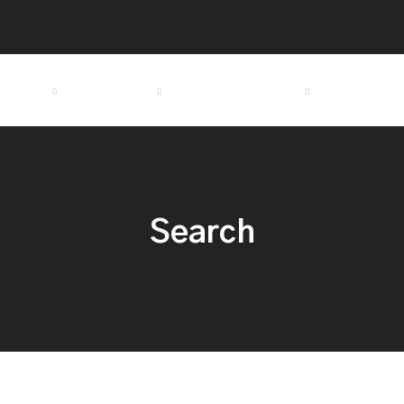
트 정보
커뮤니티
경기도요트학교
로그인
Search
esults For "텔레@CASHFILTER365✓✓돈현금화수수료최저코