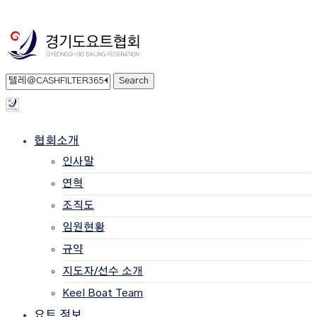
협회소개
인사말
연혁
조직도
임원현황
규약
지도자/선수 소개
Keel Boat Team
요트 정보