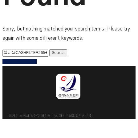
Sorry, but nothing matched your search terms. Please try
again with some different keywords.
Take Me Home
경기도 수원시 장안구 장안로 134 경기도체육회관 812호
134, Jangan-ro, Jangan-gu, Suwon-si, Gyeonggi-do
Tel. 031-255-3830 Fax. 031-624-3830