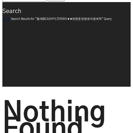
Search
Home
Search Results for "텔레@CASHFILTER365⯌✺현금돈현금화자금세탁" Query
Nothing
Found