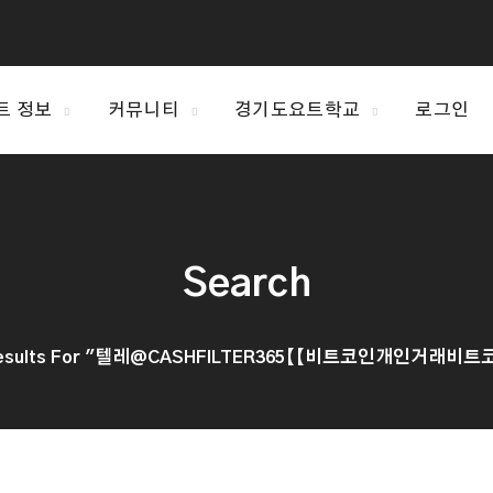
트 정보
커뮤니티
경기도요트학교
로그인
Search
Results For "텔레@CASHFILTER365【【비트코인개인거래비