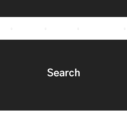
소개
요트 정보
커뮤니티
경기도요트학교
Search
earch Results For "텔레@STA79M㉹†신용도조회유포협박받을