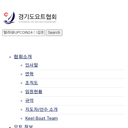
협회소개
인사말
연혁
조직도
임원현황
규약
지도자/선수 소개
Keel Boat Team
요트 정보