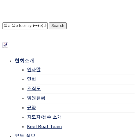
협회소개
인사말
연혁
조직도
임원현황
규약
지도자/선수 소개
Keel Boat Team
요트 정보