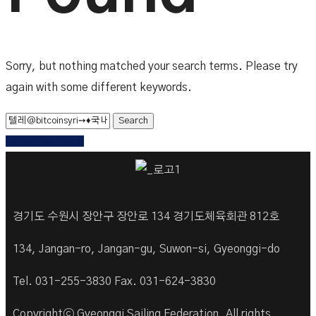
Sorry, but nothing matched your search terms. Please try
again with some different keywords.
Take Me Home
경기도 수원시 장안구 장안로 134 경기도체육회관 812호
134, Jangan-ro, Jangan-gu, Suwon-si, Gyeonggi-do
Tel. 031-255-3830 Fax. 031-624-3830
Copyrightⓒ Gyeonggi Sailing Federation. All rights