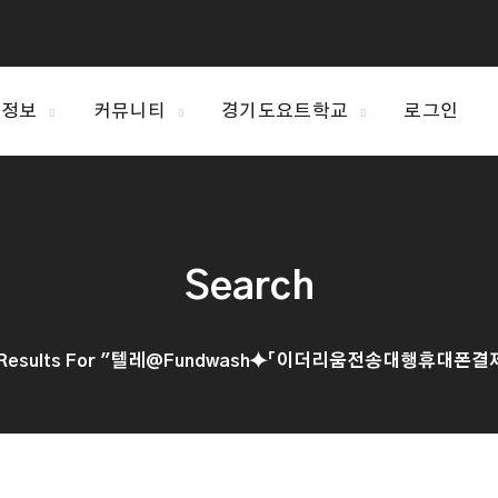
 정보
커뮤니티
경기도요트학교
로그인
Search
h Results For "텔레@fundwash⯌「이더리움전송대행휴대폰결