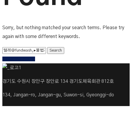
Sorry, but nothing matched your search terms. Please try
again with some different keywords.
Take Me Home
경기도 수원시 장안구 장안로 134 경기도체육회관 812호
134, Jangan-ro, Jangan-gu, Suwon-si, Gyeonggi-do
Tel. 031-255-3830 Fax. 031-624-3830
Copyrightⓒ Gyeonggi Sailing Federation. All rights
reserved.